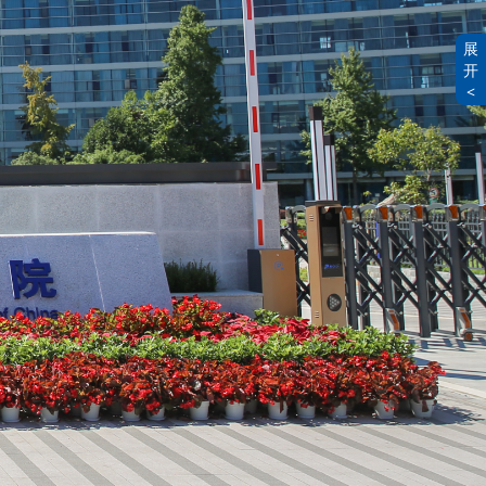
展

开

<