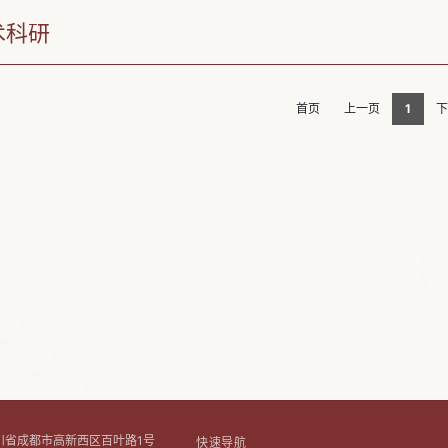
术科研
首页
上一页
1
下
川省成都市高新西区百叶路1号
快速导航