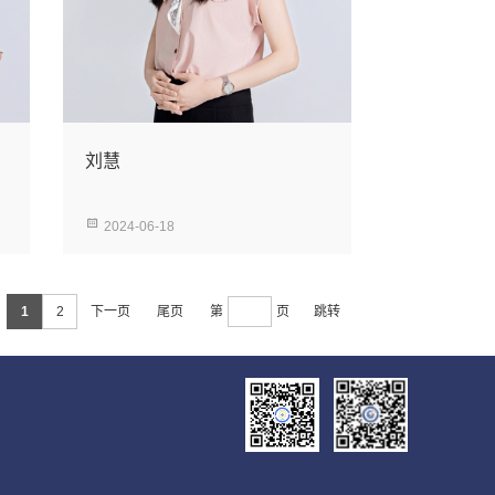
刘慧
2024-06-18
1
2
下一页
尾页
第
页
跳转