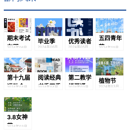
期末考试
五四青年
毕业季
优秀读者
在即，愿
节
2024年06月20
2024年05月22
2024年06月
2024年05月01
日
日
30日
日
学子们逢
考必过
第十九届
阅读经典
第二教学
植物节
运动会
书香四季
楼开通免
2024年03月10
2024年04月13
2024年04月
2024年03月18
日
日
06日
日
费校园网
3.8女神
节
2024年03月