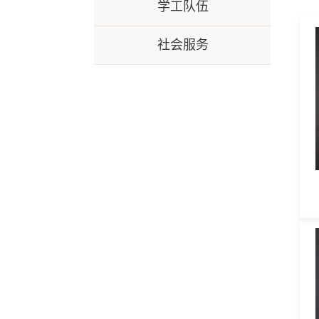
学工队伍
社会服务