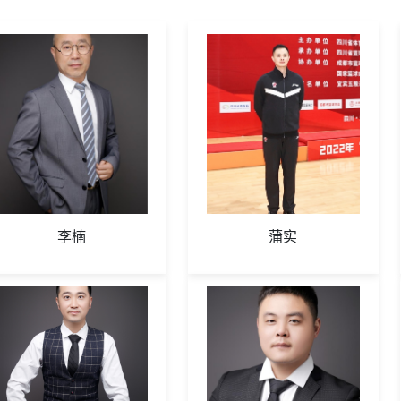
李楠
蒲实