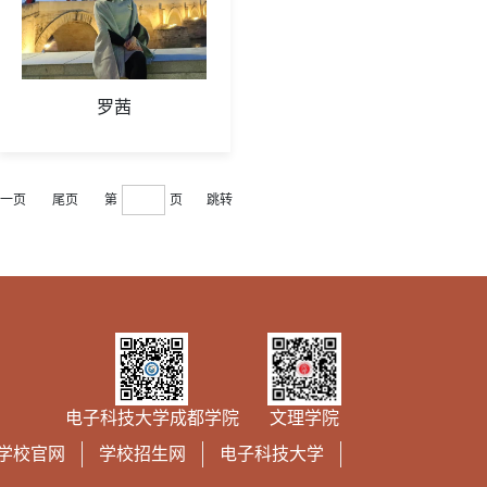
罗茜
一页
尾页
第
页
跳转
电子科技大学成都学院
文理学院
学校官网
学校招生网
电子科技大学