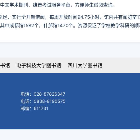
超星中文学术期刊、维普考试服务平台，方便师生借阅查询。
充足，实行全开架借阅，每周开放时间94.75小时，馆内共有阅览室1
，其中成都馆1582个，什邡馆1470个。资源保证了学校教学科研的
书馆
电子科技大学图书馆
四川大学图书馆
电话：028-87826347
电话：0838-8190575
邮编：611731