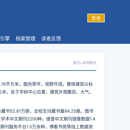
登录
引擎
档案管理
读者反馈
首页
>
本馆概况
.16平方米，面向草坪，视野开阔，整体建筑以标
平方米，处于学校中心位置，建筑外观醒目、大气，
藏书52.81万册，全校生均藏书量84.25册。图书
学术中文期刊2200种，维普中文期刊镜像数据1.4
文期刊服务平台1.5万余种，博看书苑等线上数据资