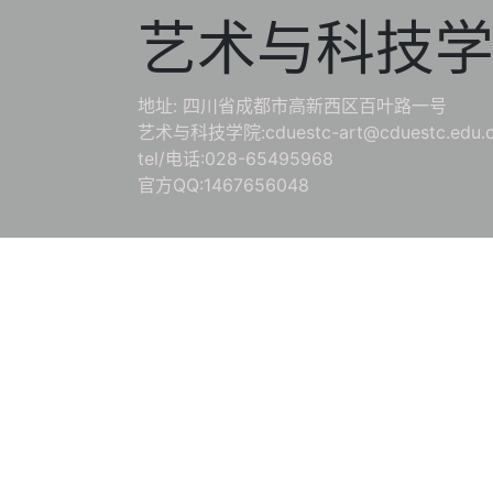
艺术与科技
地址: 四川省成都市高新西区百叶路一号
艺术与科技学院:cduestc-art@cduestc.edu.
tel/电话:028-65495968
官方QQ:1467656048