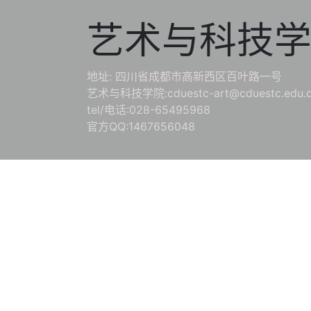
艺术与科技
地址: 四川省成都市高新西区百叶路一号
艺术与科技学院:cduestc-art@cduestc.edu.
tel/电话:028-65495968
官方QQ:1467656048