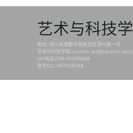
艺术与科技
地址: 四川省成都市高新西区百叶路一号
艺术与科技学院:cduestc-art@cduestc.edu.
tel/电话:028-65495968
官方QQ:1467656048